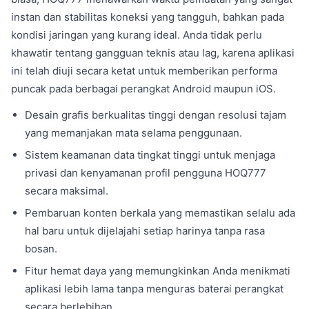
instan dan stabilitas koneksi yang tangguh, bahkan pada
kondisi jaringan yang kurang ideal. Anda tidak perlu
khawatir tentang gangguan teknis atau lag, karena aplikasi
ini telah diuji secara ketat untuk memberikan performa
puncak pada berbagai perangkat Android maupun iOS.
Desain grafis berkualitas tinggi dengan resolusi tajam
yang memanjakan mata selama penggunaan.
Sistem keamanan data tingkat tinggi untuk menjaga
privasi dan kenyamanan profil pengguna HOQ777
secara maksimal.
Pembaruan konten berkala yang memastikan selalu ada
hal baru untuk dijelajahi setiap harinya tanpa rasa
bosan.
Fitur hemat daya yang memungkinkan Anda menikmati
aplikasi lebih lama tanpa menguras baterai perangkat
secara berlebihan.