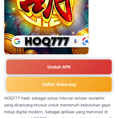
Unduh APK
Daftar Sekarang
HOQ777 hadir sebagai solusi hiburan seluler mutakhir
yang dirancang khusus untuk memenuhi kebutuhan gaya
hidup digital modern. Sebagai aplikasi yang menonjol di