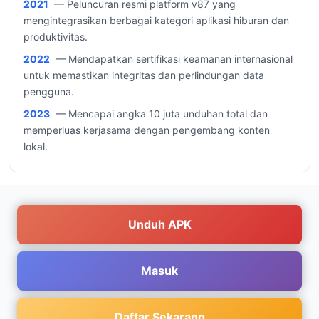
2021
— Peluncuran resmi platform v87 yang
mengintegrasikan berbagai kategori aplikasi hiburan dan
produktivitas.
2022
— Mendapatkan sertifikasi keamanan internasional
untuk memastikan integritas dan perlindungan data
pengguna.
2023
— Mencapai angka 10 juta unduhan total dan
memperluas kerjasama dengan pengembang konten
lokal.
Unduh APK
Masuk
Daftar Sekarang