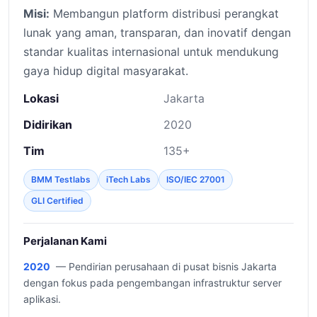
Misi:
Membangun platform distribusi perangkat
lunak yang aman, transparan, dan inovatif dengan
standar kualitas internasional untuk mendukung
gaya hidup digital masyarakat.
Lokasi
Jakarta
Didirikan
2020
Tim
135+
BMM Testlabs
iTech Labs
ISO/IEC 27001
GLI Certified
Perjalanan Kami
2020
— Pendirian perusahaan di pusat bisnis Jakarta
dengan fokus pada pengembangan infrastruktur server
aplikasi.