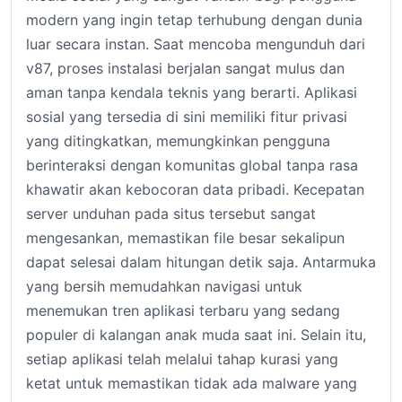
modern yang ingin tetap terhubung dengan dunia
luar secara instan. Saat mencoba mengunduh dari
v87, proses instalasi berjalan sangat mulus dan
aman tanpa kendala teknis yang berarti. Aplikasi
sosial yang tersedia di sini memiliki fitur privasi
yang ditingkatkan, memungkinkan pengguna
berinteraksi dengan komunitas global tanpa rasa
khawatir akan kebocoran data pribadi. Kecepatan
server unduhan pada situs tersebut sangat
mengesankan, memastikan file besar sekalipun
dapat selesai dalam hitungan detik saja. Antarmuka
yang bersih memudahkan navigasi untuk
menemukan tren aplikasi terbaru yang sedang
populer di kalangan anak muda saat ini. Selain itu,
setiap aplikasi telah melalui tahap kurasi yang
ketat untuk memastikan tidak ada malware yang