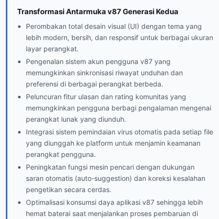
Transformasi Antarmuka v87 Generasi Kedua
Perombakan total desain visual (UI) dengan tema yang
lebih modern, bersih, dan responsif untuk berbagai ukuran
layar perangkat.
Pengenalan sistem akun pengguna v87 yang
memungkinkan sinkronisasi riwayat unduhan dan
preferensi di berbagai perangkat berbeda.
Peluncuran fitur ulasan dan rating komunitas yang
memungkinkan pengguna berbagi pengalaman mengenai
perangkat lunak yang diunduh.
Integrasi sistem pemindaian virus otomatis pada setiap file
yang diunggah ke platform untuk menjamin keamanan
perangkat pengguna.
Peningkatan fungsi mesin pencari dengan dukungan
saran otomatis (auto-suggestion) dan koreksi kesalahan
pengetikan secara cerdas.
Optimalisasi konsumsi daya aplikasi v87 sehingga lebih
hemat baterai saat menjalankan proses pembaruan di