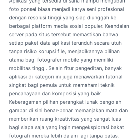
Aplikasi yang tersedia di sana mampu mengubah
foto ponsel biasa menjadi karya seni profesional
dengan resolusi tinggi yang siap diunggah ke
berbagai platform media sosial populer. Keandalan
server pada situs tersebut memastikan bahwa
setiap paket data aplikasi terunduh secara utuh
tanpa risiko korupsi file, menjadikannya pilihan
utama bagi fotografer mobile yang memiliki
mobilitas tinggi. Selain fitur pengeditan, banyak
aplikasi di kategori ini juga menawarkan tutorial
singkat bagi pemula untuk memahami teknik
pencahayaan dan komposisi yang baik.
Keberagaman pilihan perangkat lunak pengolah
gambar di sini benar-benar memanjakan mata dan
memberikan ruang kreativitas yang sangat luas
bagi siapa saja yang ingin mengeksplorasi bakat
fotografi mereka lebih dalam lagi tanpa batas.