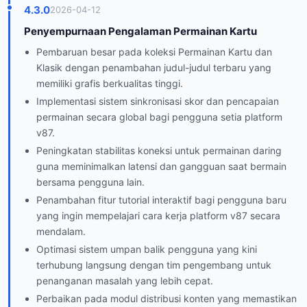
4.3.0
2026-04-12
Penyempurnaan Pengalaman Permainan Kartu
Pembaruan besar pada koleksi Permainan Kartu dan
Klasik dengan penambahan judul-judul terbaru yang
memiliki grafis berkualitas tinggi.
Implementasi sistem sinkronisasi skor dan pencapaian
permainan secara global bagi pengguna setia platform
v87.
Peningkatan stabilitas koneksi untuk permainan daring
guna meminimalkan latensi dan gangguan saat bermain
bersama pengguna lain.
Penambahan fitur tutorial interaktif bagi pengguna baru
yang ingin mempelajari cara kerja platform v87 secara
mendalam.
Optimasi sistem umpan balik pengguna yang kini
terhubung langsung dengan tim pengembang untuk
penanganan masalah yang lebih cepat.
Perbaikan pada modul distribusi konten yang memastikan