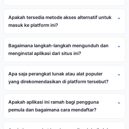
Apakah tersedia metode akses alternatif untuk
masuk ke platform ini?
Bagaimana langkah-langkah mengunduh dan
menginstal aplikasi dari situs ini?
Apa saja perangkat lunak atau alat populer
yang direkomendasikan di platform tersebut?
Apakah aplikasi ini ramah bagi pengguna
pemula dan bagaimana cara mendaftar?