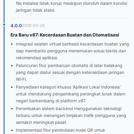
file instalasi tidak korup meskipun diunduh dalam kondisi
jaringan tidak stabil.
4.0.0
2026-03-28
Era Baru v87: Kecerdasan Buatan dan Otomatisasi
Integrasi asisten virtual berbasis kecerdasan buatan yang
siap membantu pengguna menemukan solusi teknis dan
rekomendasi aplikasi.
Peluncuran fitur pembaruan otomatis di latar belakang
yang dapat diatur sesuai dengan ketersediaan jaringan
Wi-Fi.
Penyediaan kategori khusus 'Aplikasi Lokal Indonesia'
untuk mendukung pengembang perangkat lunak dalam
negeri berkembang di platform v87.
Perombakan sistem backend menggunakan teknologi
terbaru untuk menangani lonjakan trafik pengguna yang
semakin meningkat pesat.
Implementasi fitur pemindaian kode QR untuk