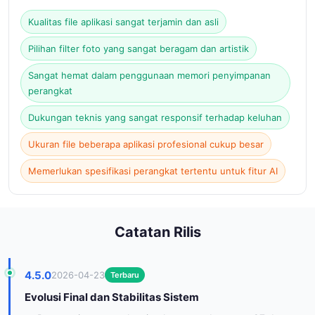
Kualitas file aplikasi sangat terjamin dan asli
Pilihan filter foto yang sangat beragam dan artistik
Sangat hemat dalam penggunaan memori penyimpanan
perangkat
Dukungan teknis yang sangat responsif terhadap keluhan
Ukuran file beberapa aplikasi profesional cukup besar
Memerlukan spesifikasi perangkat tertentu untuk fitur AI
Catatan Rilis
4.5.0
2026-04-23
Terbaru
Evolusi Final dan Stabilitas Sistem