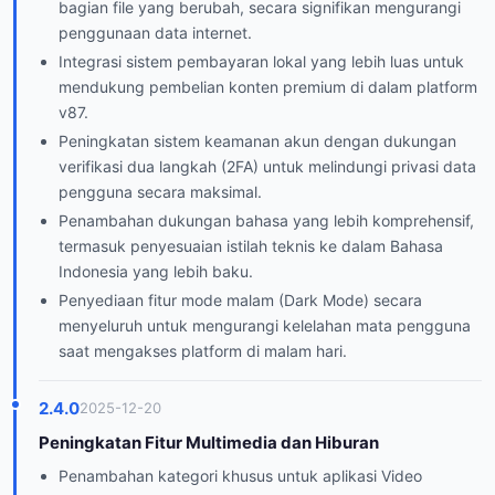
bagian file yang berubah, secara signifikan mengurangi
penggunaan data internet.
Integrasi sistem pembayaran lokal yang lebih luas untuk
mendukung pembelian konten premium di dalam platform
v87.
Peningkatan sistem keamanan akun dengan dukungan
verifikasi dua langkah (2FA) untuk melindungi privasi data
pengguna secara maksimal.
Penambahan dukungan bahasa yang lebih komprehensif,
termasuk penyesuaian istilah teknis ke dalam Bahasa
Indonesia yang lebih baku.
Penyediaan fitur mode malam (Dark Mode) secara
menyeluruh untuk mengurangi kelelahan mata pengguna
saat mengakses platform di malam hari.
2.4.0
2025-12-20
Peningkatan Fitur Multimedia dan Hiburan
Penambahan kategori khusus untuk aplikasi Video