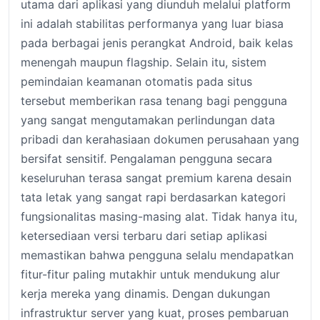
utama dari aplikasi yang diunduh melalui platform
ini adalah stabilitas performanya yang luar biasa
pada berbagai jenis perangkat Android, baik kelas
menengah maupun flagship. Selain itu, sistem
pemindaian keamanan otomatis pada situs
tersebut memberikan rasa tenang bagi pengguna
yang sangat mengutamakan perlindungan data
pribadi dan kerahasiaan dokumen perusahaan yang
bersifat sensitif. Pengalaman pengguna secara
keseluruhan terasa sangat premium karena desain
tata letak yang sangat rapi berdasarkan kategori
fungsionalitas masing-masing alat. Tidak hanya itu,
ketersediaan versi terbaru dari setiap aplikasi
memastikan bahwa pengguna selalu mendapatkan
fitur-fitur paling mutakhir untuk mendukung alur
kerja mereka yang dinamis. Dengan dukungan
infrastruktur server yang kuat, proses pembaruan