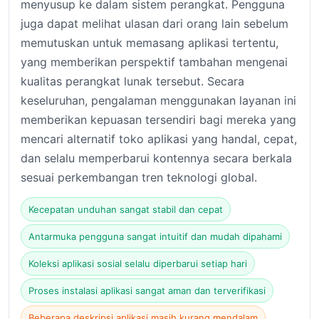
menyusup ke dalam sistem perangkat. Pengguna
juga dapat melihat ulasan dari orang lain sebelum
memutuskan untuk memasang aplikasi tertentu,
yang memberikan perspektif tambahan mengenai
kualitas perangkat lunak tersebut. Secara
keseluruhan, pengalaman menggunakan layanan ini
memberikan kepuasan tersendiri bagi mereka yang
mencari alternatif toko aplikasi yang handal, cepat,
dan selalu memperbarui kontennya secara berkala
sesuai perkembangan tren teknologi global.
Kecepatan unduhan sangat stabil dan cepat
Antarmuka pengguna sangat intuitif dan mudah dipahami
Koleksi aplikasi sosial selalu diperbarui setiap hari
Proses instalasi aplikasi sangat aman dan terverifikasi
Beberapa deskripsi aplikasi masih kurang mendalam