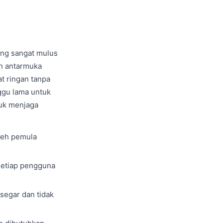
ang sangat mulus
an antarmuka
at ringan tanpa
ggu lama untuk
tuk menjaga
leh pemula
setiap pengguna
segar dan tidak